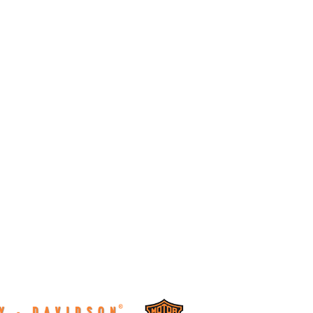
er Italy
Italy è un club di possessori di Harley-Davidson, legato
con Harley-Davidson Speed Shop Firenze come
le informazioni in esso contenute come appuntamenti,
sibili ai soli iscritti al club.
no necessariamente da presentare presso la
aler.
re i contatti indicati