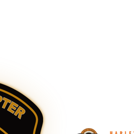
Chianti Chapt
ASD #9967 – Chianti Chapter 
alla Harley Owners Group e 
sponsoring Dealer.
L’accesso al sito web ed al
eventi e regolamenti sono acces
Le domande di iscrizione so
concessionaria sponsoring de
Per ulteriori informazioni usa